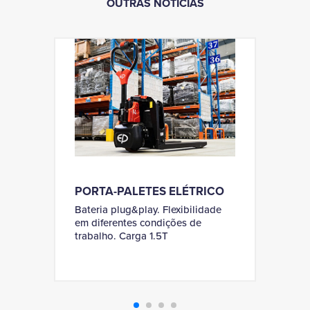
OUTRAS NOTÍCIAS
PORTA-PALETES ELÉTRICO
Bateria plug&play. Flexibilidade
em diferentes condições de
A
trabalho. Carga 1.5T
s
d