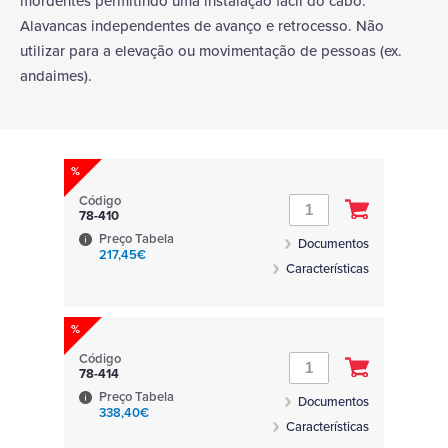
mordentes permitindo uma instalação fácil do cabo.
Alavancas independentes de avanço e retrocesso. Não
utilizar para a elevação ou movimentação de pessoas (ex.
andaimes).
%
Código
78-410
Preço Tabela
Documentos
217,45€
Características
%
Código
78-414
Preço Tabela
Documentos
338,40€
Características