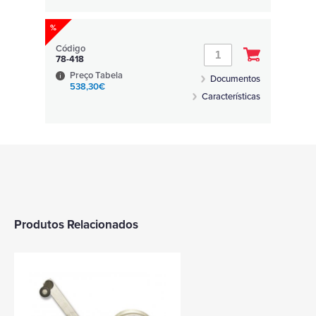
%
Código
78-418
Preço Tabela
Documentos
538,30€
Características
Produtos Relacionados